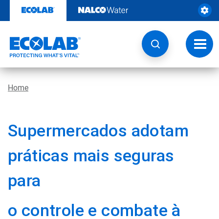
Skip
to
content
Toggl
navig
Home
Supermercados adotam
práticas mais seguras
para
o controle e combate à